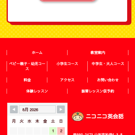
ホーム
教室案内
ベビー親子・幼児コー
小学生コース
中学生・大人コース
ス
料金
アクセス
お問い合わせ
体験レッスン
振替レッスン仮予約
ニコニコ英会話
月
火
水
木
金
土
日
1
2
〒990-2473 山形市松栄1-3-8