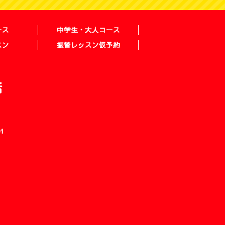
ース
中学生・大人コース
スン
振替レッスン仮予約
話
1