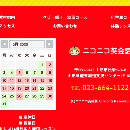
教室案内
ベビー親子・幼児コース
小学生コ
アクセス
お問い合わせ
体験レッ
ニコニコ英会
月
火
水
木
金
土
日
1
2
〒990-2473 山形市松栄1-3-8
3
4
5
6
7
8
9
山形県産業創造支援センター1F 10
10
11
12
13
14
15
16
17
18
19
20
21
22
23
24
25
26
27
28
29
30
(C)ニコニコ英会話 All Rights Reserved.
31
■
定休日
■
営業日
■
幼児14時外国人講師レッスン