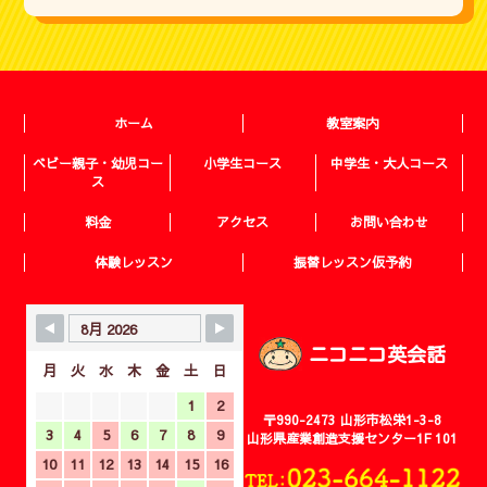
ホーム
教室案内
ベビー親子・幼児コー
小学生コース
中学生・大人コース
ス
料金
アクセス
お問い合わせ
体験レッスン
振替レッスン仮予約
ニコニコ英会話
月
火
水
木
金
土
日
1
2
〒990-2473 山形市松栄1-3-8
3
4
5
6
7
8
9
山形県産業創造支援センター1F 101
10
11
12
13
14
15
16