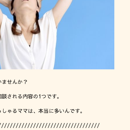
いませんか？
相談される内容の1つです。
っしゃるママは、本当に多いんです。
///////////////////////////////////